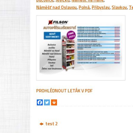
Náměšť nad Oslavou
,
Polná
,
Přibyslav
,
Slavkov
,
Te
PROHLÉDNOUT LETÁK V PDF
test 2