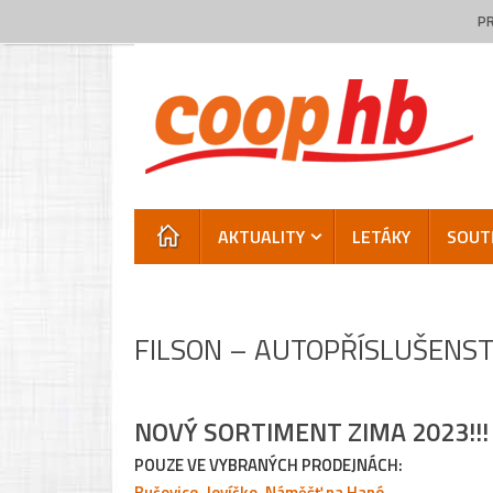
Skip
P
to
content
Skip
AKTUALITY
LETÁKY
SOUT
to
content
FILSON – AUTOPŘÍSLUŠENST
NOVÝ SORTIMENT ZIMA 2023!!!
POUZE VE VYBRANÝCH PRODEJNÁCH:
Bučovice
,
Jevíčko
,
Náměšť na Hané
,