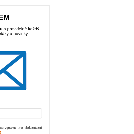
LEM
u a pravidelně každý
etáky a novinky.
ací zprávu pro dokončení
)