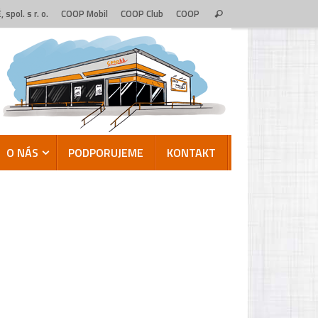
Search
 spol. s r. o.
COOP Mobil
COOP Club
COOP
Search
for:
O NÁS
PODPORUJEME
KONTAKT