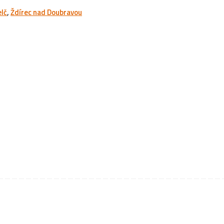
lč
,
Ždírec nad Doubravou