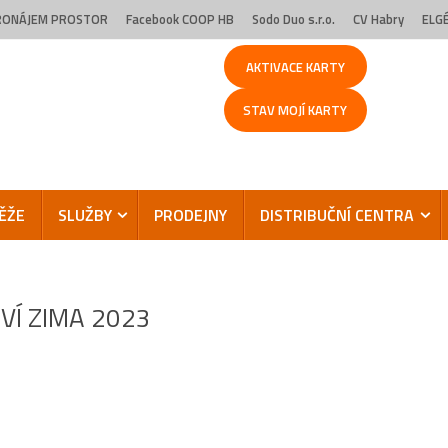
RONÁJEM PROSTOR
Facebook COOP HB
Sodo Duo s.r.o.
CV Habry
ELGÉ,
AKTIVACE KARTY
STAV MOJÍ KARTY
ĚŽE
SLUŽBY
PRODEJNY
DISTRIBUČNÍ CENTRA
VÍ ZIMA 2023